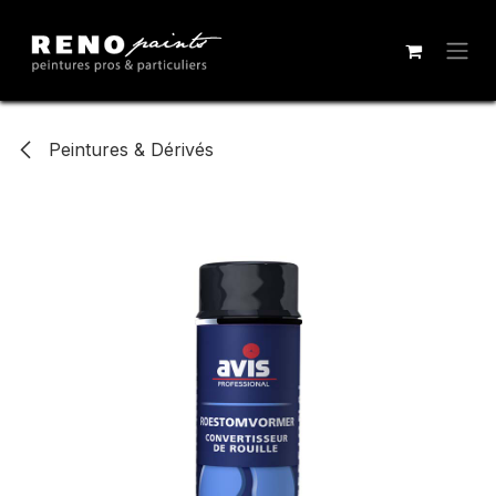
Se rendre au contenu
Peintures & Dérivés