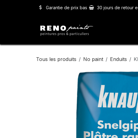
Se rendre au contenu
Garantie de prix bas
30 jours de retour e
Accueil
Ser
Tous les produits
No paint
Enduits
K