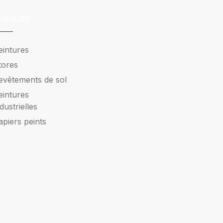
roduits
eintures
tores
evêtements de sol
eintures
ndustrielles
apiers peints