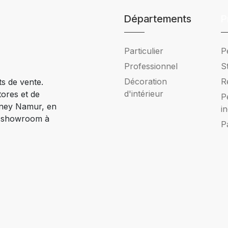
Départements
P
Particulier
P
Professionnel
S
Décoration
R
ts de vente.
d'intérieur
tores et de
P
Ciney Namur, en
i
e showroom à
P