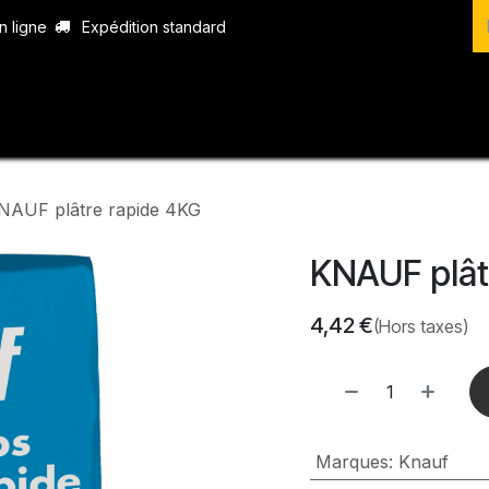
n ligne
Expédition standard
vices
Produits
Boutique
Contact
NAUF plâtre rapide 4KG
KNAUF plât
4,42
€
(Hors taxes)
Marques
:
Knauf