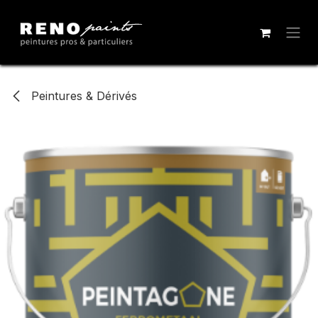
Se rendre au contenu
Peintures & Dérivés