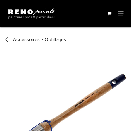
Se rendre au contenu
Accessoires - Outillages