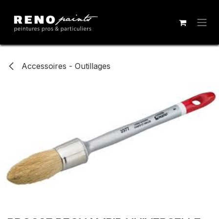
Se rendre au contenu
Accessoires - Outillages