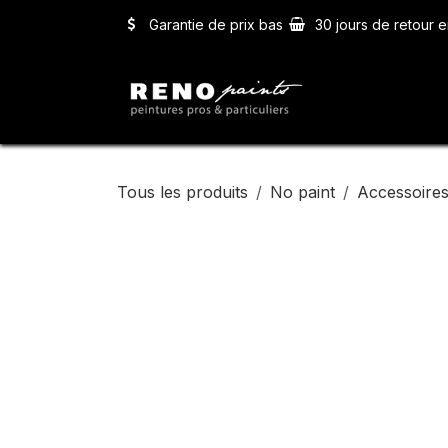
Se rendre au contenu
Garantie de prix bas
30 jours de retour e
Accueil
Ser
Tous les produits
No paint
Accessoires 