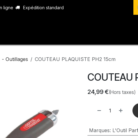
n ligne
Expédition standard
vices
Produits
Boutique
Contact
- Outillages
COUTEAU PLAQUISTE PH2 15cm
COUTEAU P
24,99
€
(Hors taxes)
Marques
:
L'Outil Parf