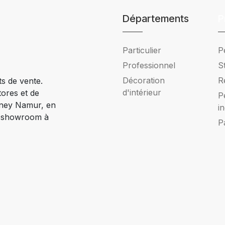
Départements
P
Particulier
P
Professionnel
S
Décoration
R
ts de vente.
d'intérieur
tores et de
P
Ciney Namur, en
i
e showroom à
P