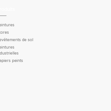
roduits
eintures
tores
evêtements de sol
eintures
ndustrielles
apiers peints