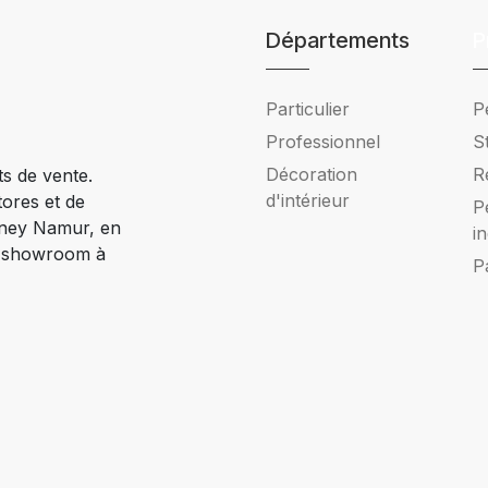
Départements
P
Particulier
P
Professionnel
S
Décoration
R
ts de vente.
d'intérieur
tores et de
P
Ciney Namur, en
i
e showroom à
P