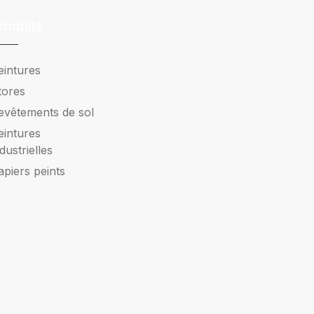
roduits
eintures
tores
evêtements de sol
eintures
ndustrielles
apiers peints