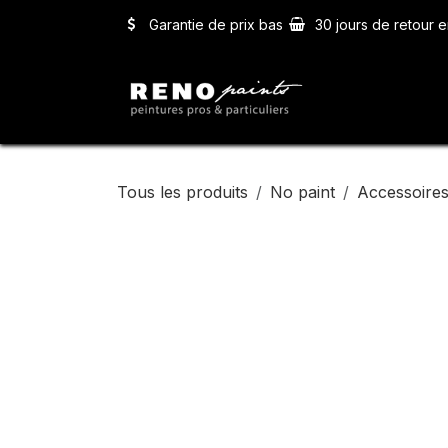
Se rendre au contenu
Garantie de prix bas
30 jours de retour e
Accueil
Ser
Tous les produits
No paint
Accessoires 