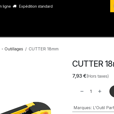
n ligne
Expédition standard
vices
Produits
Boutique
Contact
- Outillages
CUTTER 18mm
CUTTER 1
7,93
€
(Hors taxes)
Marques
:
L'Outil Parf