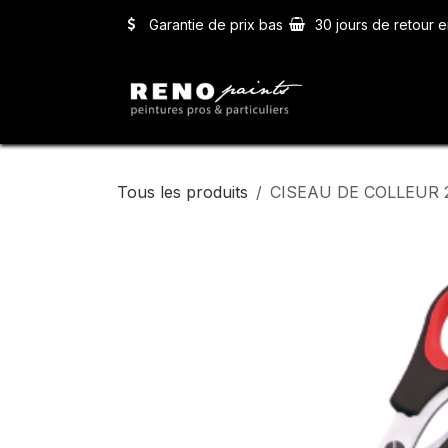
Se rendre au contenu
Garantie de prix bas
30 jours de retour e
Accueil
Ser
Tous les produits
CISEAU DE COLLEUR 