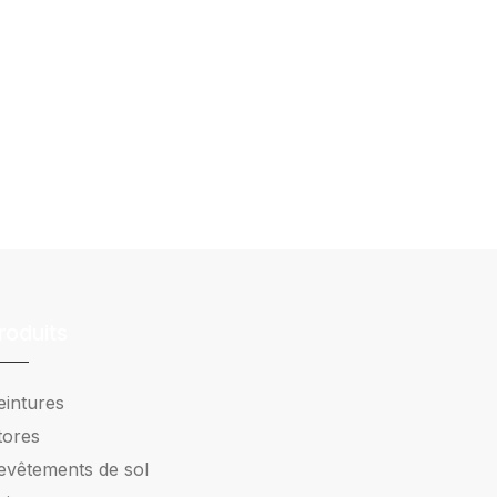
roduits
eintures
tores
evêtements de sol