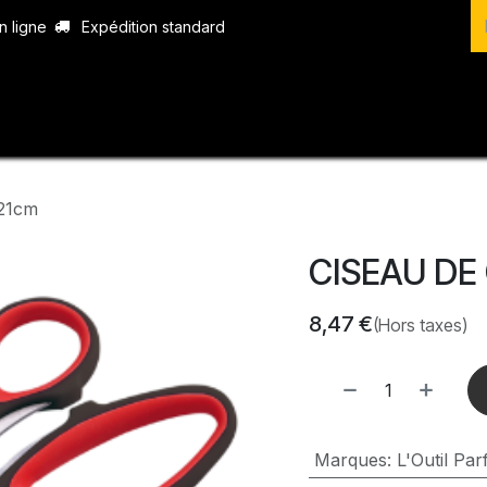
n ligne
Expédition standard
vices
Produits
Boutique
Contact
21cm
CISEAU DE
8,47
€
(Hors taxes)
Marques
:
L'Outil Parf