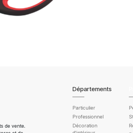
Départements
P
Particulier
P
Professionnel
S
Décoration
R
ts de vente.
d'intérieur