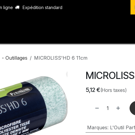
n ligne
Expédition standard
vices
Produits
Boutique
Contact
- Outillages
MICROLISS'HD 6 11cm
MICROLISS
5,12
€
(Hors taxes)
Marques
:
L'Outil Parf