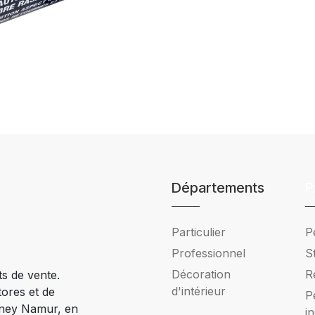
Départements
P
Particulier
P
Professionnel
S
Décoration
R
ts de vente.
d'intérieur
tores et de
P
Ciney Namur, en
i