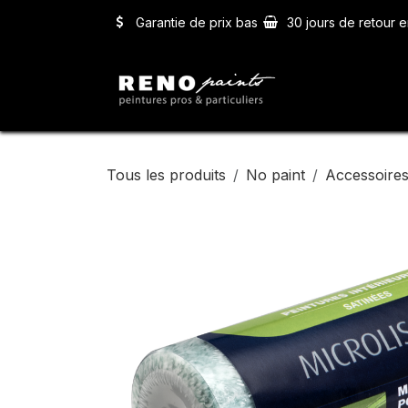
Se rendre au contenu
Garantie de prix bas
30 jours de retour e
Accueil
Ser
Tous les produits
No paint
Accessoires 