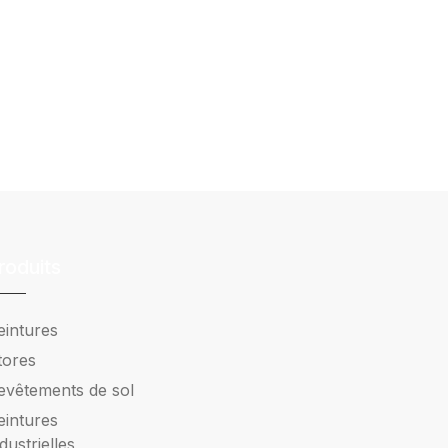
roduits
eintures
tores
evêtements de sol
eintures
ndustrielles