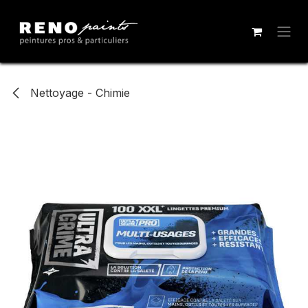
Se rendre au contenu
Nettoyage - Chimie