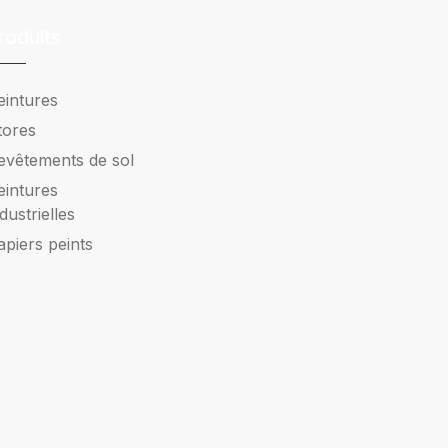
roduits
eintures
tores
evêtements de sol
eintures
ndustrielles
apiers peints