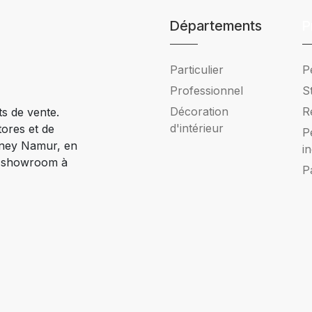
Départements
P
Particulier
P
Professionnel
S
Décoration
R
ts de vente.
d'intérieur
tores et de
P
Ciney Namur, en
i
e showroom à
P