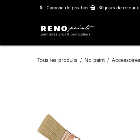
Se rendre au contenu
Garantie de prix bas
30 jours de retour e
Accueil
Ser
Tous les produits
No paint
Accessoires 