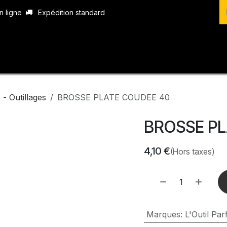
n ligne
Expédition standard
vices
Produits
Boutique
Contact
- Outillages
BROSSE PLATE COUDEE 40
BROSSE PL
4,10
€
(Hors taxes)
Marques
:
L'Outil Parf