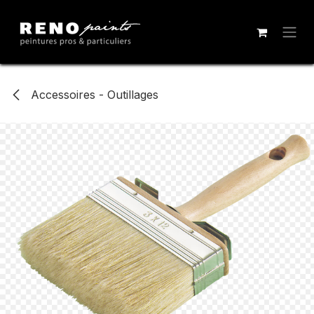
Se rendre au contenu
Accessoires - Outillages