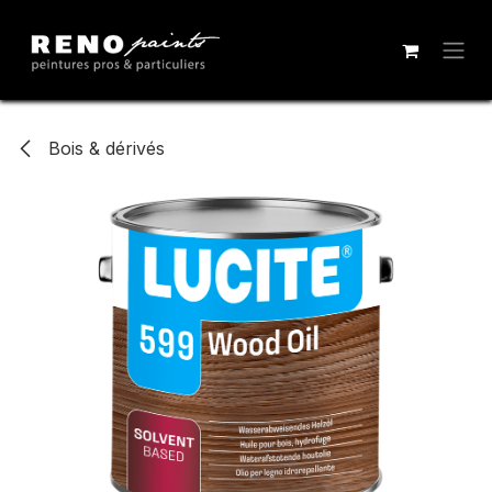
Se rendre au contenu
Bois & dérivés