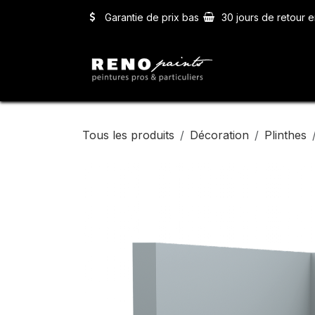
Se rendre au contenu
Garantie de prix bas
30 jours de retour e
Accueil
Ser
Tous les produits
Décoration
Plinthes