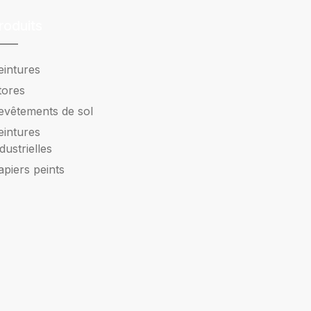
roduits
eintures
tores
evêtements de sol
eintures
ndustrielles
apiers peints