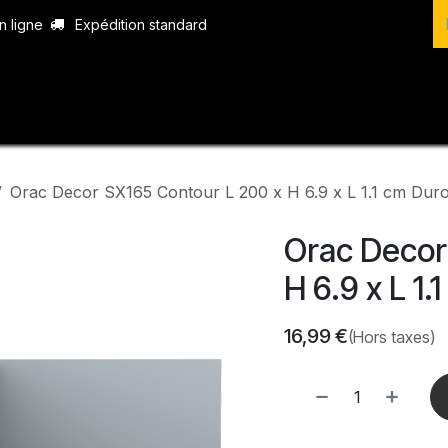
n ligne
Expédition standard
vices
Produits
Boutique
Contact
Orac Decor SX165 Contour L 200 x H 6.9 x L 1.1 cm Dur
Orac Decor
H 6.9 x L 1
16,99
€
(Hors taxes)