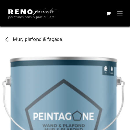
Se rendre au contenu
Mur, plafond & façade