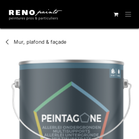
Se rendre au contenu
Mur, plafond & façade