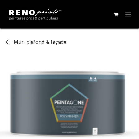
Se rendre au contenu
Mur, plafond & façade