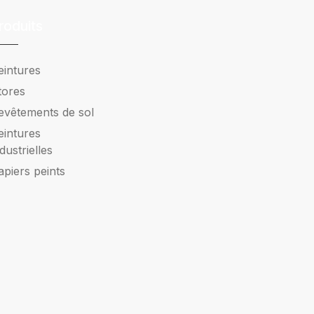
roduits
eintures
tores
evêtements de sol
eintures
ndustrielles
apiers peints