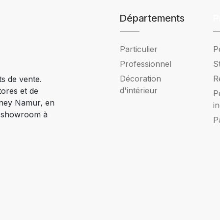
Départements
P
Particulier
P
Professionnel
S
Décoration
R
ts de vente.
d'intérieur
tores et de
P
Ciney Namur, en
i
e showroom à
P