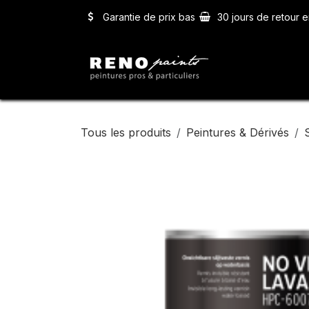
Se rendre au contenu
Garantie de prix bas
30 jours de retour e
Accueil
Ser
Tous les produits
Peintures & Dérivés