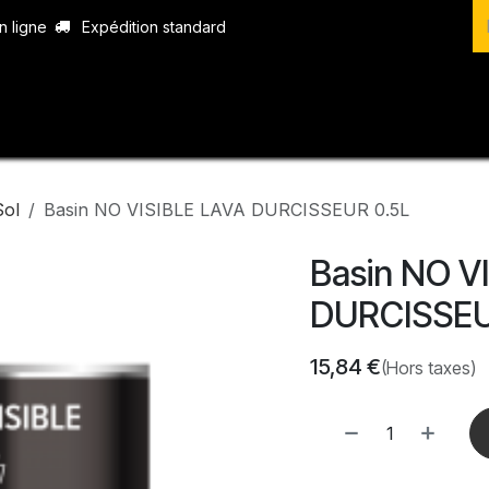
n ligne
Expédition standard
vices
Produits
Boutique
Contact
Sol
Basin NO VISIBLE LAVA DURCISSEUR 0.5L
Basin NO V
DURCISSEU
15,84
€
(Hors taxes)