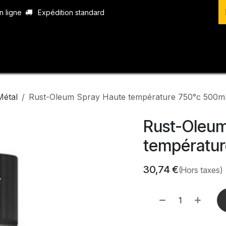
n ligne
Expédition standard
vices
Produits
Boutique
Contact
Métal
Rust-Oleum Spray Haute température 750°c 500m
Rust-Oleum
températur
30,74
€
(Hors taxes)