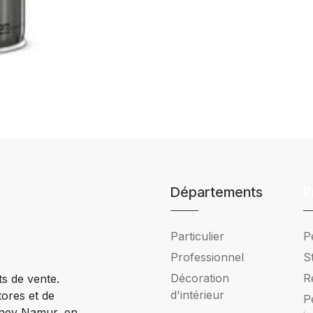
Départements
P
Particulier
P
Professionnel
S
Décoration
R
ts de vente.
d'intérieur
tores et de
P
Ciney Namur, en