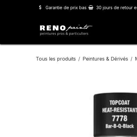
Se rendre au contenu
Garantie de prix bas
30 jours de retour e
Accueil
Ser
Tous les produits
Peintures & Dérivés