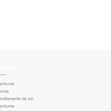
roduits
eintures
tores
evêtements de sol
eintures