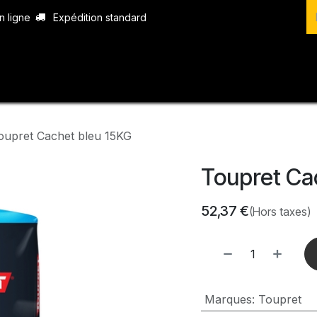
n ligne
Expédition standard
vices
Produits
Boutique
Contact
oupret Cachet bleu 15KG
Toupret Ca
52,37
€
(Hors taxes)
Marques
:
Toupret