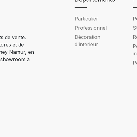
Particulier
P
Professionnel
S
Décoration
R
ts de vente.
d'intérieur
tores et de
P
Ciney Namur, en
i
e showroom à
P