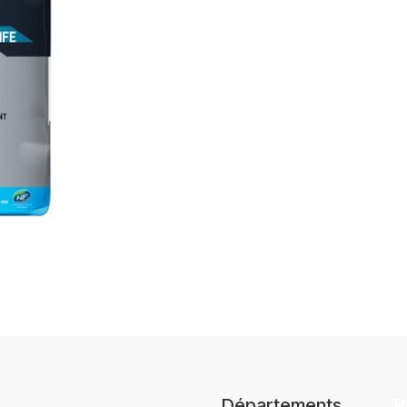
Départements
P