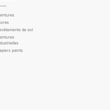
eintures
tores
evêtements de sol
eintures
ndustrielles
apiers peints