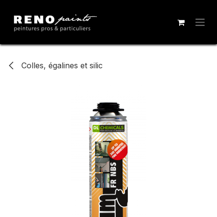
Se rendre au contenu
Colles, égalines et silic