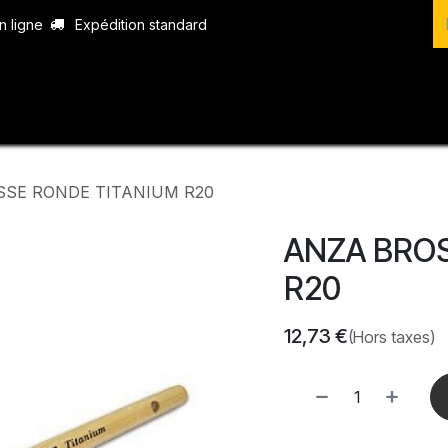
n ligne
Expédition standard
vices
Produits
Boutique
Contact
SSE RONDE TITANIUM R20
ANZA BROS
R20
12,73
€
(Hors taxes)