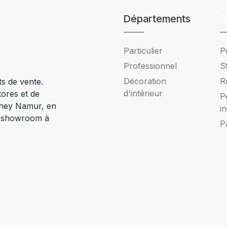
Départements
P
Particulier
P
Professionnel
S
Décoration
R
ts de vente.
d'intérieur
tores et de
P
Ciney Namur, en
i
e showroom à
P