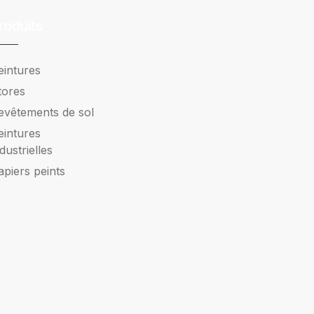
roduits
eintures
tores
evêtements de sol
eintures
ndustrielles
apiers peints