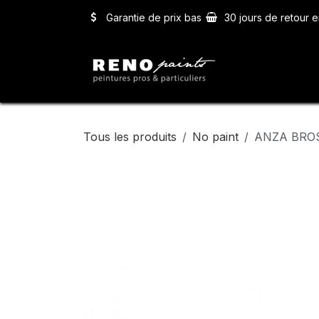
Se rendre au contenu
Garantie de prix bas
30 jours de retour e
Accueil
Ser
Tous les produits
No paint
ANZA BRO