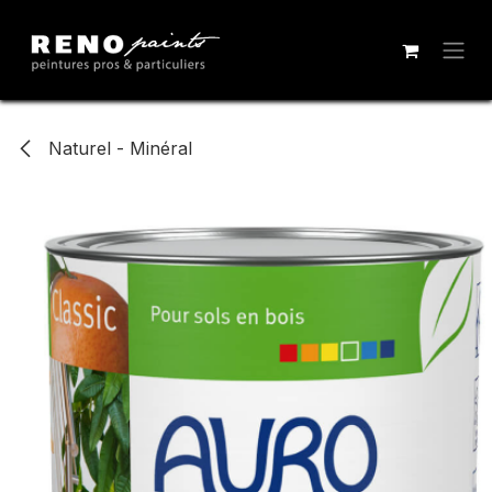
Se rendre au contenu
Naturel - Minéral