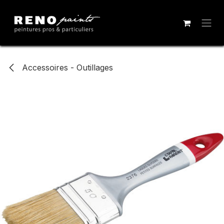
Se rendre au contenu
Accessoires - Outillages