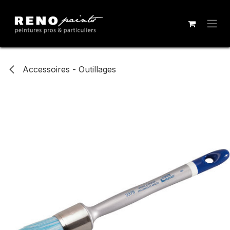
Se rendre au contenu
Accessoires - Outillages