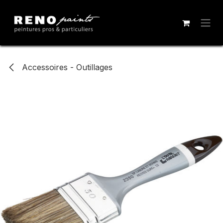
Se rendre au contenu
Accessoires - Outillages