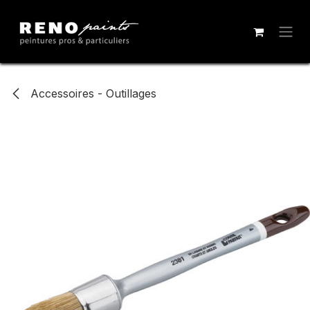
Se rendre au contenu
Accessoires - Outillages