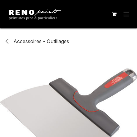
Se rendre au contenu
Accessoires - Outillages