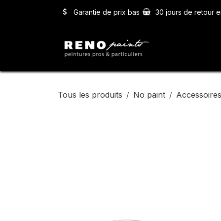
Se rendre au contenu
Garantie de prix bas
30 jours de retour e
Accueil
Ser
Tous les produits
No paint
Accessoires 