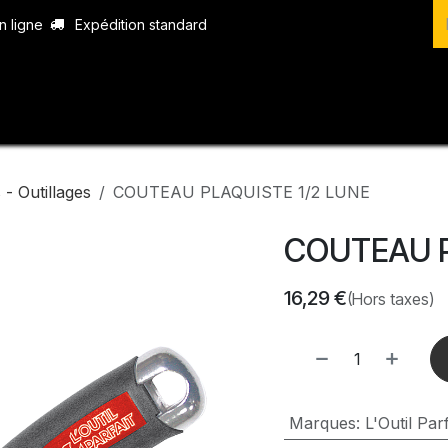
n ligne
Expédition standard
vices
Produits
Boutique
Contact
- Outillages
COUTEAU PLAQUISTE 1/2 LUNE
COUTEAU P
16,29
€
(Hors taxes)
Marques
:
L'Outil Parf