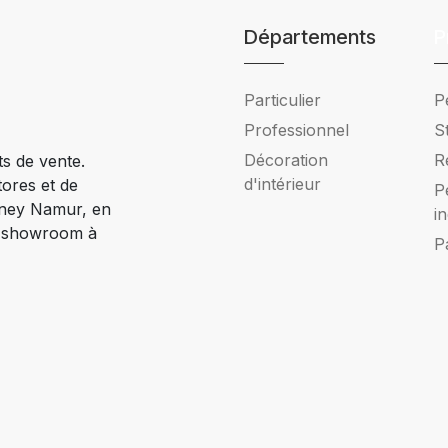
Départements
P
Particulier
P
Professionnel
S
Décoration
R
ts de vente.
d'intérieur
tores et de
P
Ciney Namur, en
i
e showroom à
P