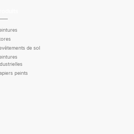
roduits
eintures
tores
evêtements de sol
eintures
ndustrielles
apiers peints