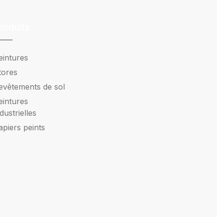
roduits
eintures
tores
evêtements de sol
eintures
ndustrielles
apiers peints