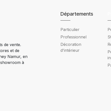
Départements
P
Particulier
P
Professionnel
S
Décoration
R
ts de vente.
d'intérieur
tores et de
P
Ciney Namur, en
i
e showroom à
P