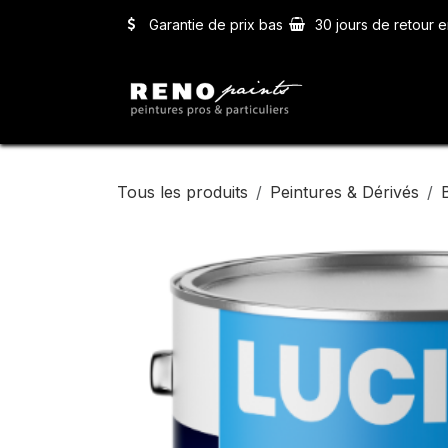
Se rendre au contenu
Garantie de prix bas
30 jours de retour e
Accueil
Ser
Tous les produits
Peintures & Dérivés