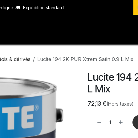
n ligne
Expédition standard
vices
Produits
Boutique
Contact
Bois & dérivés
Lucite 194 2K-PUR Xtrem Satin 0.9 L Mix
Lucite 194 
L Mix
72,13
€
(Hors taxes)