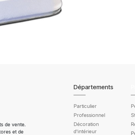
Départements
P
Particulier
P
Professionnel
S
Décoration
R
ts de vente.
d'intérieur
tores et de
P