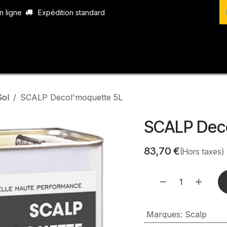
n ligne
Expédition standard
vices
Produits
Boutique
Contact
Sol
SCALP Decol'moquette 5L
SCALP Dec
83,70
€
(Hors taxes)
Marques
:
Scalp