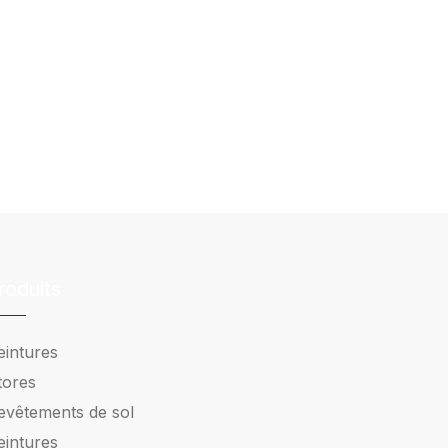
roduits
eintures
tores
evêtements de sol
eintures