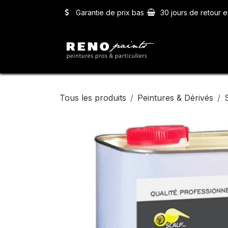
Se rendre au contenu
Garantie de prix bas
30 jours de retour e
Accueil
Ser
Tous les produits
Peintures & Dérivés