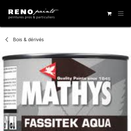
Se rendre au contenu
Bois & dérivés