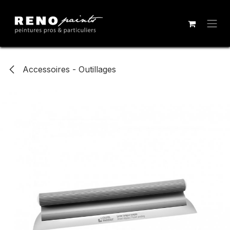
Se rendre au contenu
Accessoires - Outillages