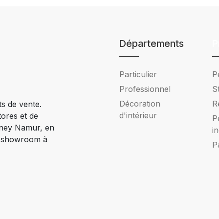
Départements
P
Particulier
P
Professionnel
S
Décoration
R
ts de vente.
d'intérieur
tores et de
P
Ciney Namur, en
i
e showroom à
P