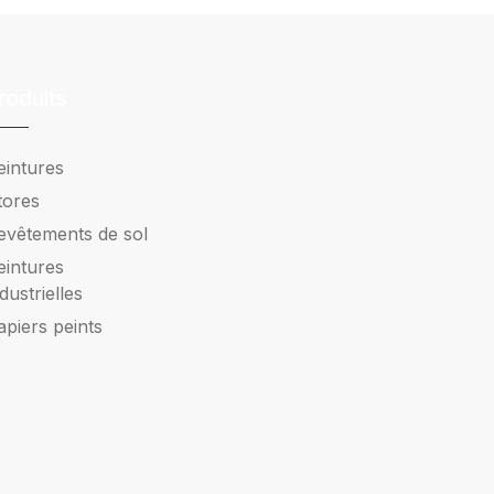
roduits
eintures
tores
evêtements de sol
eintures
ndustrielles
apiers peints