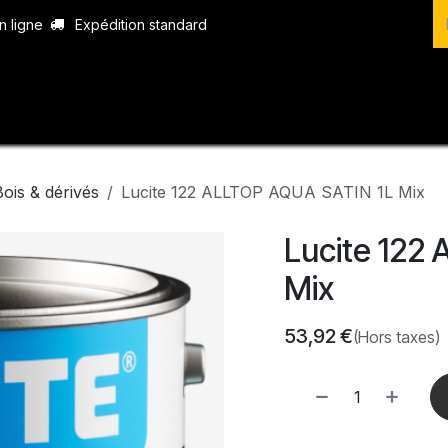
n ligne
Expédition standard
vices
Produits
Boutique
Contact
Bois & dérivés
Lucite 122 ALLTOP AQUA SATIN 1L Mix
Lucite 122
Mix
53,92
€
(Hors taxes)