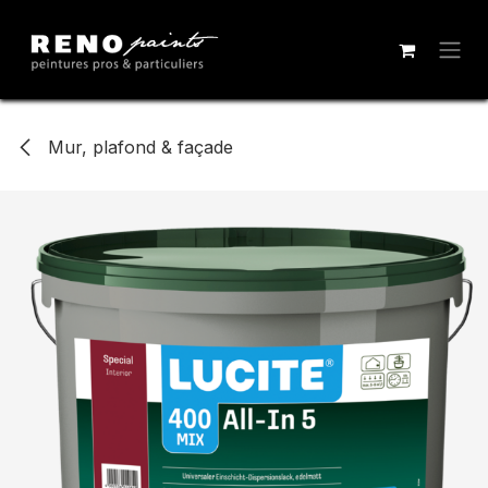
Se rendre au contenu
Mur, plafond & façade