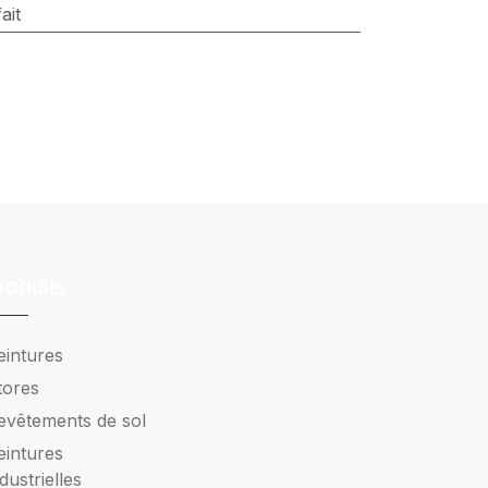
ait
roduits
eintures
tores
evêtements de sol
eintures
ndustrielles