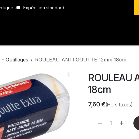
n ligne
Expédition standard
vices
Produits
Boutique
Contact
- Outillages
ROULEAU ANTI GOUTTE 12mm 18cm
ROULEAU 
18cm
7,60
€
(Hors taxes)