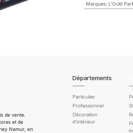
Marques
:
L'Outil Parf
Départements
P
Particulier
P
Professionnel
S
Décoration
R
ts de vente.
d'intérieur
tores et de
P
Ciney Namur, en
i