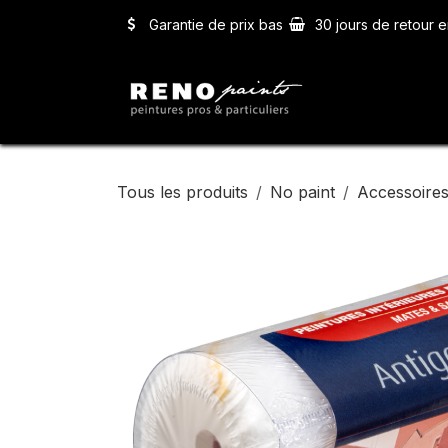
Se rendre au contenu
Garantie de prix bas
30 jours de retour e
Accueil
Ser
Tous les produits
No paint
Accessoires 