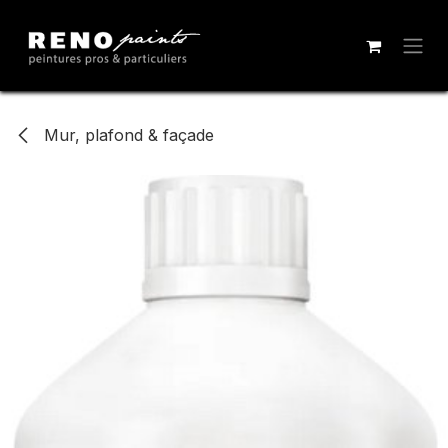
Se rendre au contenu
Mur, plafond & façade