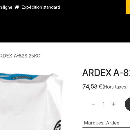
n ligne
Expédition standard
vices
Produits
Boutique
Contact
RDEX A-828 25KG
ARDEX A-8
74,53
€
(Hors taxes)
Marques
:
Ardex