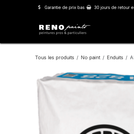
Se rendre au contenu
Garantie de prix bas
30 jours de retour e
Accueil
Ser
Tous les produits
No paint
Enduits
A