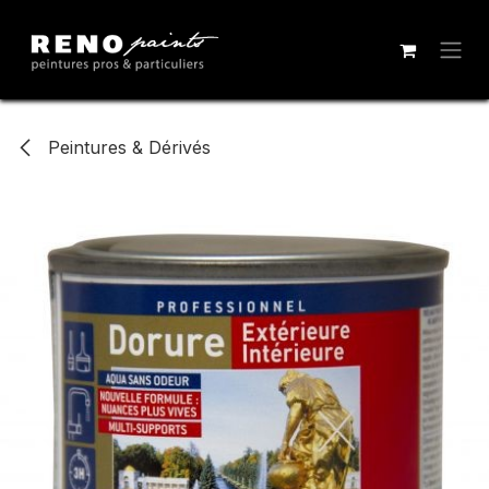
Se rendre au contenu
Peintures & Dérivés