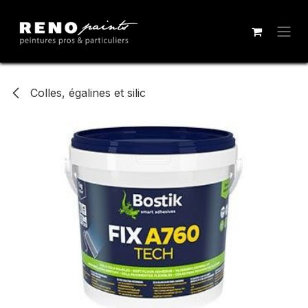
Se rendre au contenu
Colles, égalines et silic