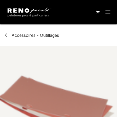
Se rendre au contenu
Accessoires - Outillages