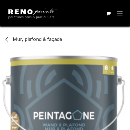
Se rendre au contenu
Mur, plafond & façade