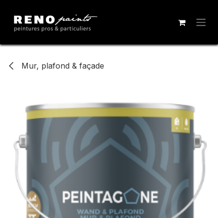
Se rendre au contenu
Mur, plafond & façade