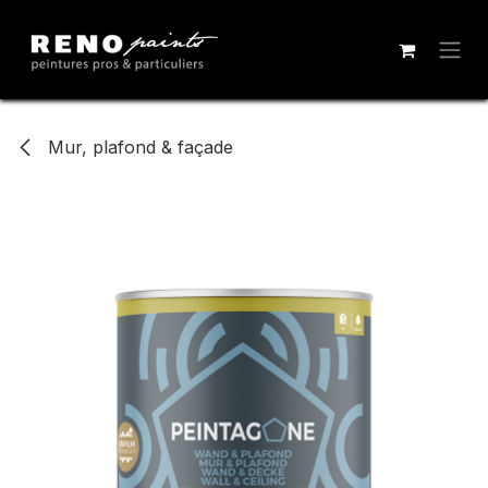
Se rendre au contenu
Mur, plafond & façade