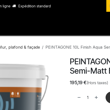
n ligne
Expédition standard
vices
Produits
Boutique
Contact
Mur, plafond & façade
PEINTAGONE 10L Finish Aqua Sem
PEINTAGONE
Semi-Matt 
195,19
€
(Hors taxes)