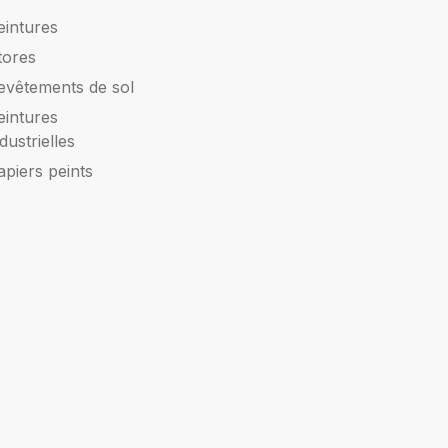
eintures
tores
evêtements de sol
eintures
ndustrielles
apiers peints