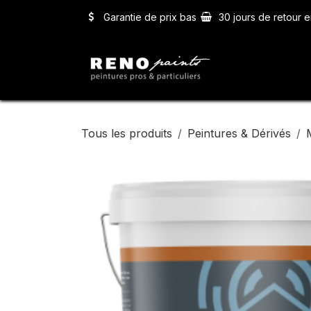
Se rendre au contenu
Garantie de prix bas
30 jours de retour e
Accueil
Ser
Tous les produits
Peintures & Dérivés