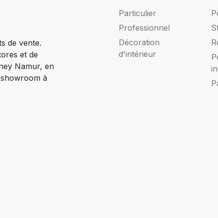
Particulier
P
Professionnel
S
Décoration
R
ts de vente.
d'intérieur
tores et de
P
Ciney Namur, en
i
e showroom à
P