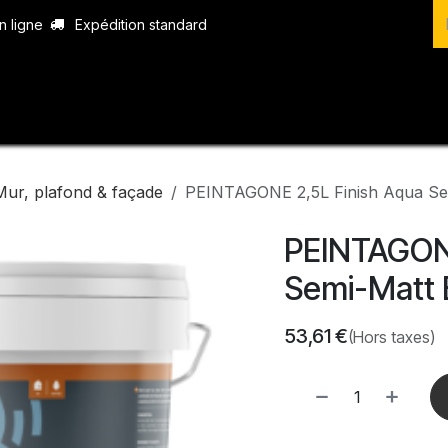
n ligne
Expédition standard
vices
Produits
Boutique
Contact
Mur, plafond & façade
PEINTAGONE 2,5L Finish Aqua Se
PEINTAGONE
Semi-Matt 
53,61
€
(Hors taxes)