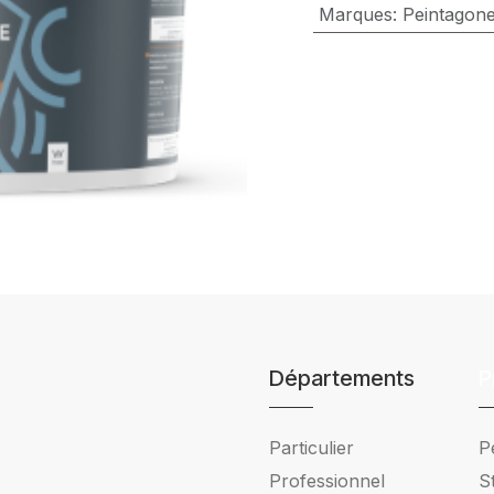
Marques
:
Peintagon
Départements
P
Particulier
P
Professionnel
S