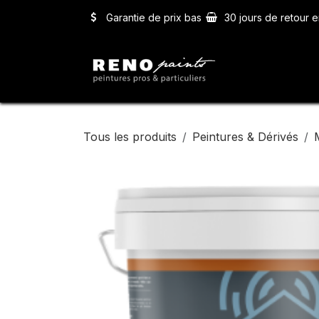
Se rendre au contenu
Garantie de prix bas
30 jours de retour e
Accueil
Ser
Tous les produits
Peintures & Dérivés