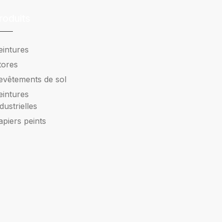
roduits
eintures
tores
evêtements de sol
eintures
ndustrielles
apiers peints