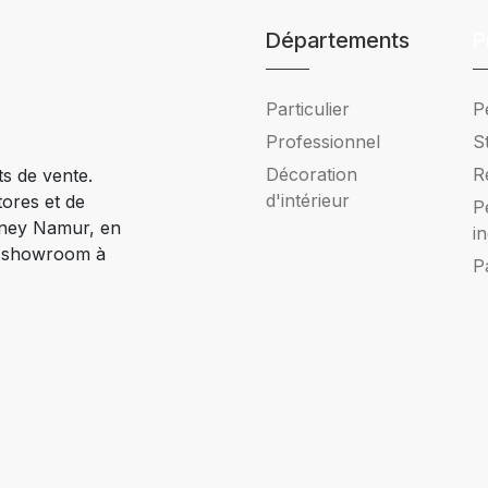
Départements
P
Particulier
P
Professionnel
S
Décoration
R
ts de vente.
d'intérieur
tores et de
P
Ciney Namur, en
i
e showroom à
P