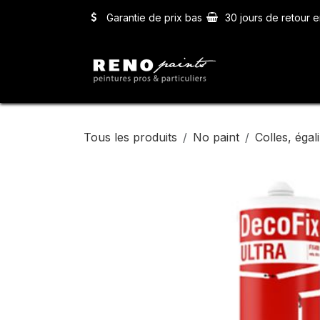
Se rendre au contenu
Garantie de prix bas
30 jours de retour e
Accueil
Ser
Tous les produits
No paint
Colles, égali