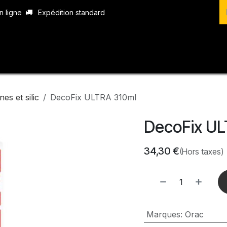
n ligne
Expédition standard
vices
Produits
Boutique
Contact
nes et silic
DecoFix ULTRA 310ml
DecoFix UL
34,30
€
(Hors taxes)
Marques
:
Orac