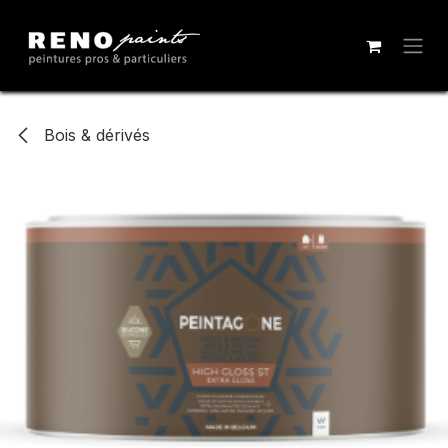
Se rendre au contenu
Bois & dérivés