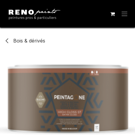
Se rendre au contenu
Bois & dérivés