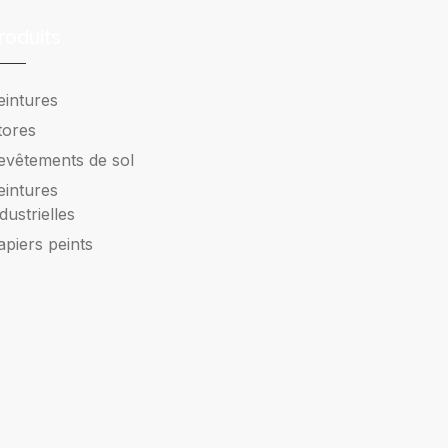
roduits
eintures
tores
evêtements de sol
eintures
ndustrielles
apiers peints