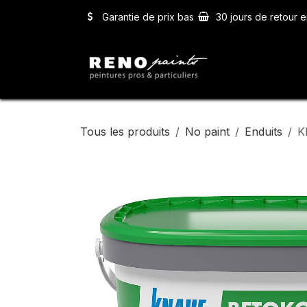
Se rendre au contenu
Garantie de prix bas
30 jours de retour e
Accueil
Ser
Tous les produits
No paint
Enduits
K