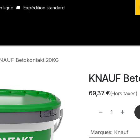
n ligne
Expédition standard
vices
Produits
Boutique
Contact
NAUF Betokontakt 20KG
KNAUF Bet
69,37
€
(Hors taxes)
Marques
:
Knauf