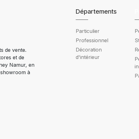
Départements
P
Particulier
P
Professionnel
S
Décoration
R
ts de vente.
d'intérieur
tores et de
P
Ciney Namur, en
i
e showroom à
P